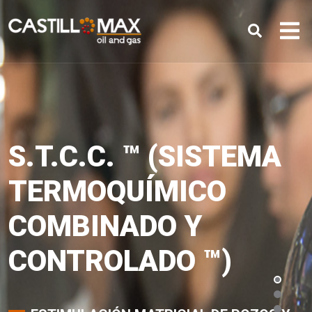
SISTEMA DE AMARRE
S.T.C.C. ™
PETRÓLEO Y GAS
BRAZOS DE CARGA
SISTEMA DE AMARRE
S.T.C.C. ™
(SISTEMA
(SISTEMA
MULTIBOYAS
TERMOQUÍMICO
MARINOS
MULTIBOYAS
TERMOQUÍMICO
IPC DE TERMINALES MARÍTIMOS
COMBINADO Y
COMBINADO Y
DESARROLLO DE TECNOLOGÍAS
DISEÑO, FABRICACIÓN Y SUPERVISIÓN DE
DISEÑO, FABRICACIÓN E INSTALACIÓN
DISEÑO, FABRICACIÓN Y SUPERVISIÓN DE
CONTROLADO ™)
CONTROLADO ™)
INSTALACIÓN
INSTALACIÓN
PLANIFICACIÓN E INSPECCIÓN DE
SUPERVISIÓN E INSPECCIONES
TERMINALES
ANÁLISIS DE AMARRE DETALLADO
PERIÓDICAS
ANÁLISIS DE AMARRE DETALLADO